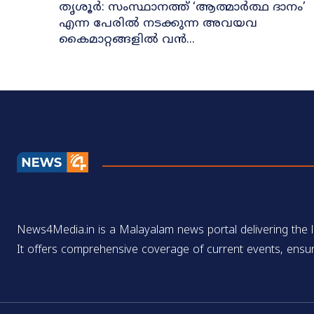
തൃശൂർ: സംസ്ഥാനത്ത് ‘ആത്മാർത്ഥ ദാനം’
എന്ന പേരിൽ നടക്കുന്ന അവയവ
കൈമാറ്റങ്ങളിൽ വൻ...
News4Media.in is a Malayalam news portal delivering the la
It offers comprehensive coverage of current events, ensur