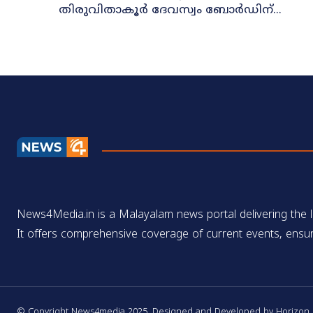
തിരുവിതാകൂർ ദേവസ്വം ബോർഡിന്...
News4Media.in is a Malayalam news portal delivering the la
It offers comprehensive coverage of current events, ensur
© Copyright News4media 2025. Designed and Developed by Horizon Di