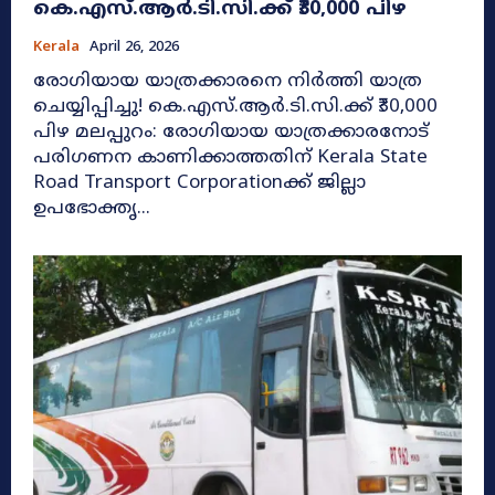
കെ.എസ്.ആർ.ടി.സി.ക്ക് ₹30,000 പിഴ
Kerala
April 26, 2026
രോഗിയായ യാത്രക്കാരനെ നിർത്തി യാത്ര
ചെയ്യിപ്പിച്ചു! കെ.എസ്.ആർ.ടി.സി.ക്ക് ₹30,000
പിഴ മലപ്പുറം: രോഗിയായ യാത്രക്കാരനോട്
പരിഗണന കാണിക്കാത്തതിന് Kerala State
Road Transport Corporationക്ക് ജില്ലാ
ഉപഭോക്തൃ...