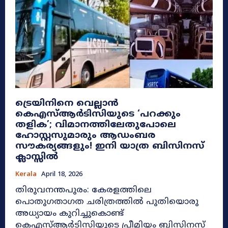
ട്രെയിനിനെ വെല്ലാൻ
കെഎസ്ആർടിസിയുടെ ‘പറക്കും
തളിക’; വിമാനത്തിലേതുപോലെ
ഹോസ്റ്റസുമാരും ആഡംബര
സൗകര്യങ്ങളും! ഇനി യാത്ര ബിസിനസ്
ക്ലാസ്സിൽ
Kerala
April 18, 2026
തിരുവനന്തപുരം: കേരളത്തിലെ
പൊതുഗതാഗത ചരിത്രത്തിൽ പുതിയൊരു
അധ്യായം കുറിച്ചുകൊണ്ട്
കെഎസ്ആർടിസിയുടെ പ്രീമിയം ബിസിനസ്