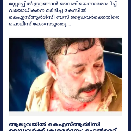
സ്റ്റോപ്പിൽ ഇറങ്ങാൻ വൈകിയെന്നാരോപിച്ച്
വയോധികനെ മർദിച്ച കേസിൽ
കെഎസ്ആർടിസി ബസ് ഡ്രൈവർക്കെതിരെ
പൊലീസ് കേസെടുത്തു....
ആലുവയിൽ കെഎസ്ആർടിസി
ഡ്രൈവർക്ക് ക്രൂരമർദ്ദനം; ഹെൽമെറ്റ്