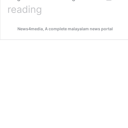
ഒരുകൈയിൽ
reading
മാവെടുത്ത്
ഉരുട്ടി
മറുകൈകൊണ്ട്
News4media, A complete malayalam news portal
വൃത്തത്തിലാക്കിവടയ്ക്ക്
തുളയിട്ട്
വറുത്തു
കോരി
ഗിന്നസ്
റെക്കോഡ്
അടിക്കാൻ
വാവച്ചൻ