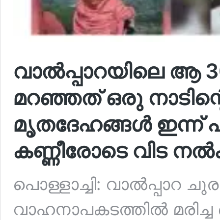
വാൽപ്പാറയിലെ ആ 30
മറഞ്ഞത് ഒരു നാടിന്
മൃതദേഹങ്ങൾ ഇന്ന് പ
കണ്ണീരോടെ വിട നൽക
പൊള്ളാച്ചി: വാൽപ്പാറ ച
വാഹനാപകടത്തിൽ മരിച്ച