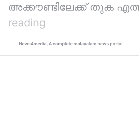
അക്കൗണ്ടിലേക്ക് തുക എ
വിഷുക്കൈനീട്ടം
reading
ഇനി
ഡിജിറ്റലായി!
ഷെഡ്യൂൾ
News4media, A complete malayalam news portal
ചെയ്ത്
രാവിലെ
തന്നെ
പ്രിയപ്പെട്ടവർക്ക്
എത്തിക്കാം;
അടിപൊളി
ഫീച്ചറുമായി
സൗത്ത്
ഇന്ത്യന്‍
ബാങ്ക്