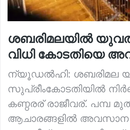
ശബരിമലയിൽ യുവതികൾ
വിധി കോടതിയെ അറിയി
ന്യൂഡൽഹി: ശബരിമല യ
സുപ്രീംകോടതിയിൽ നിർണ്
കണ്ഠരര് രാജീവര്. പമ്പ 
ആചാരങ്ങളിൽ അവസാന വാക