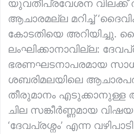
യുവതീപ്രവേശന വിലക്ക്
ആചാരമല്ല മറിച്ച് ‘ദൈവി
കോടതിയെ അറിയിച്ചു. 
ലംഘിക്കാനാവില്ല: ദേവപ്രശ
ഭരണഘടനാപരമായ സാധുത 
ശബരിമലയിലെ ആചാരപരമ
തീരുമാനം എടുക്കാനുള്ള അ
ചില സങ്കീർണ്ണമായ വിഷയങ
‘ദേവപ്രശ്നം’ എന്ന വഴിപാ