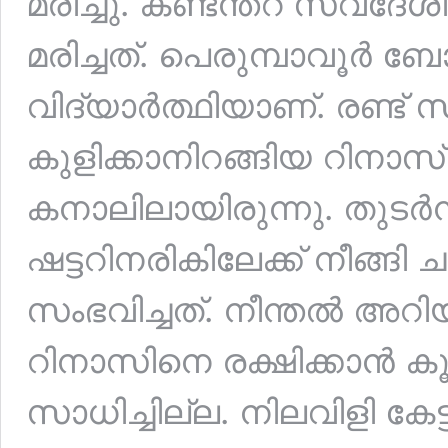
മരിച്ചു. കണ്ടന്തറ സ്വദ
മരിച്ചത്. പെരുമ്പാവൂർ
വിദ്യാർത്ഥിയാണ്. രണ്
കുളിക്കാനിറങ്ങിയ റിനാ
കനാലിലായിരുന്നു. തുടർ
ഷട്ടറിനരികിലേക്ക് നീങ
സംഭവിച്ചത്. നീന്തൽ അറി
റിനാസിനെ രക്ഷിക്കാൻ കൂട്ട
സാധിച്ചില്ല. നിലവിളി കേട്