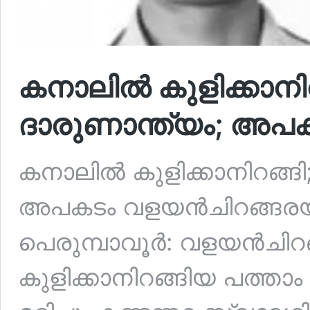
കനാലിൽ കുളിക്കാനിറങ്
ദാരുണാന്ത്യം; അ
കനാലിൽ കുളിക്കാനിറങ്ങി; 
അപകടം വളയൻചിറങ്ങര
പെരുമ്പാവൂർ: വളയൻചിറ
കുളിക്കാനിറങ്ങിയ പത്താം 