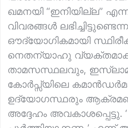
ഖമനയി “ഇനിയില്ല” എന്ന് 
വിവരങ്ങൾ ലഭിച്ചിട്ടുണ്ടെ
ഔദ്യോഗികമായി സ്ഥിരീകരി
നെതന്യാഹു വ്യക്തമാക്
താമസസ്ഥലവും, ഇസ്‌ലാ
കോർപ്സ്യിലെ കമാൻഡർമ
ഉദ്യോഗസ്ഥരും ആക്രമണത
അദ്ദേഹം അവകാശപ്പെട്ടു.
പൂർത്തിയാക്കണം’ എന്ന് ആ