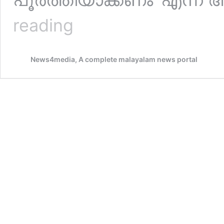
ആയത്തുല്ല
reading
അലി
ഖമനയി
കൊല്ലപ്പെട്ടു!
News4media, A complete malayalam news portal