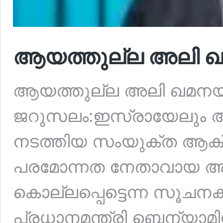
ആയത്തുല്ല അലി ഖമന
ആയത്തുല്ല അലി ഖമനയി ക
ജറുസലം:ഇസ്രായേലും അമ
നടത്തിയ സംയുക്ത ആക്
പരമോന്നത നേതാവായ ആ
കൊല്ലപ്പെട്ടെന്ന സൂചന
പ്രധാനമന്ത്രി ബെന്യാ