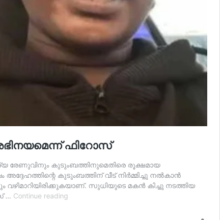
 അഭിനയമെന്ന് ഫിറോസ്
ര്യ രേണുവിനും കുടുംബത്തിനുമെതിരെ രൂക്ഷമായ
ദേഹത്തിന്റെ കുടുംബത്തിന് വീട് നിർമ്മിച്ചു നൽകാൻ
 വഴിമാറിയിരിക്കുകയാണ്. സുധിയുടെ മകൻ കിച്ചു നടത്തിയ
കിച്ചുവിന്
സ് …
Continue reading
പറയാനുള്ളത്
അതിഭീകരമായ